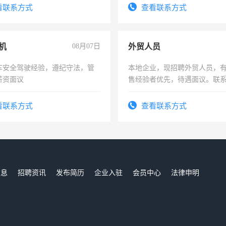
费发放劳保用品，两班倒，每月
看联系方式
查看联系方式
时发放工资，工作时间10小时
机
08月07日
外贸人员
车安全驾驶经验，遵纪守法，管
本地企业，现招聘外贸人员，
薪资面议
售经验者优先，待遇面议。联
看联系方式
查看联系方式
信息
招聘资讯
发布简历
企业入驻
会员中心
法律申明
们