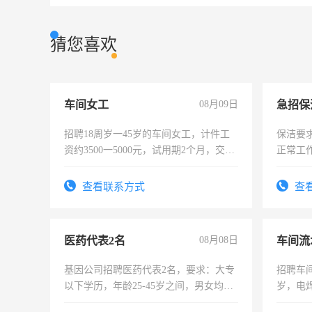
猜您喜欢
车间女工
08月09日
招聘18周岁一45岁的车间女工，计件工
保洁要
资约3500一5000元，试用期2个月，交五
正常工
险，有年薪假，年底福利
责任心
录，客
查看联系方式
查
懂电脑
能力，
医药代表2名
08月08日
车间流
基因公司招聘医药代表2名，要求：大专
招聘车间
以下学历，年龄25-45岁之间，男女均
岁，电
可，需要具有营销经验，从事过医药代
好。薪资