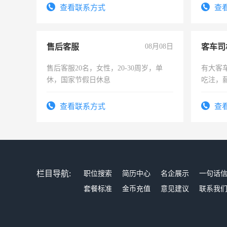
表或者有医学资质的优先，底薪+绩效，
宿，免
查看联系方式
查
交五险。
25号准
售后客服
08月08日
客车司
售后客服20名，女性，20-30周岁，单
有大客
休，国家节假日休息
吃注，
查看联系方式
查
栏目导航:
职位搜索
简历中心
名企展示
一句话
套餐标准
金币充值
意见建议
联系我