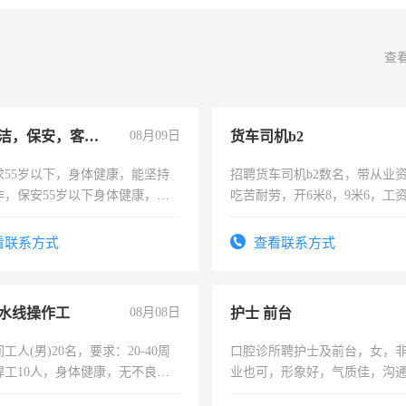
查
急招保洁，保安，客服，工程
08月09日
货车司机b2
求55岁以下，身体健康，能坚持
招聘货车司机b2数名，带从业
作，保安55岁以下身体健康，有
吃苦耐劳，开6米8，9米6，工
形象端庄，遵纪守法，无犯罪记
服要求45岁以下高中以上文化，
看联系方式
查看联系方式
工作认真，性格开朗有良好沟通
工程，懂水电维修。
水线操作工
08月08日
护士 前台
工人(男)20名，要求：20-40周
口腔诊所聘护士及前台，女，
焊工10人，身体健康，无不良嗜
业也可，形象好，气质佳，沟
：4500-7000元，标准八人间住
强。面试，周日休息。