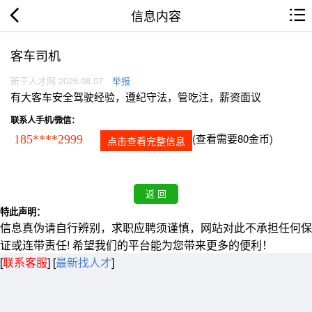
信息内容
客车司机
新干人才网 2026.08.07
举报
有大客车安全驾驶经验，遵纪守法，管吃注，薪资面议
联系人手机/微信：
(查看需要80金币)
185****2999
点击查看完整信息
特此声明：
信息真伪请自行辨别，求职应聘须谨慎，网站对此不承担任何保
证或连带责任! 希望我们的平台能为您带来更多的便利！
[
联系客服
]
[
最新找人才
]